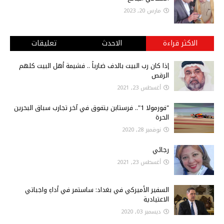
مارس 20, 2023
الاكثر قراءة
الاحدث
تعليقات
إذا كان رب البيت بالدف ضارباً .. فشيمة أهل البيت كلهم
الرقص
أغسطس 23, 2021
"فورمولا 1".. فرستابن يتفوق في آخر تجارب سباق البحرين
الحرة
نوفمبر 28, 2020
رجائي
أغسطس 23, 2021
السفير الأميركي في بغداد: ساستمر في أداءِ واجباتي
الاعتيادية
ديسمبر 03, 2020