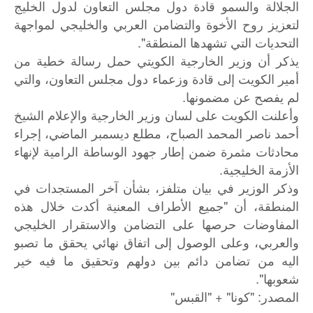
الجلالة والسمو قادة دول مجلس التعاون لدول الخليج
لتعزيز روح الأخوة والتضامن العربي والخليجي لمواجهة
التحديات التي تشهدها المنطقة".
يذكر أن وزير الخارجية الكويتي حمل رسالة خطية من
أمير الكويت إلى قادة وزعماء دول مجلس التعاون، والتي
لم يفصح عن مضمونها.
وأعلنت الكويت على لسان وزير الخارجية والإعلام الشيخ
أحمد ناصر المحمد الصباح، مطلع ديسمبر الماضي، إجراء
محادثات مثمرة ضمن إطار جهود الوساطة الرامية لإنهاء
الأزمة الخليجية.
وذكر الوزير في بيان متلفز، بشأن آخر المستجدات في
المنطقة، أن "جميع الأطراف المعنية أكدت خلال هذه
المفاوضات حرصها على التضامن والاستقرار الخليجي
والعربي، وعلى الوصول إلى اتفاق نهائي يحقق ما تصبو
اليه من تضامن دائم بين دولهم وتحقيق ما فيه خير
شعوبها".
"
" + "
: "
المصدر
كونا
القبس