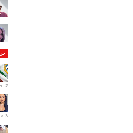
من 
يونيو
مارس 