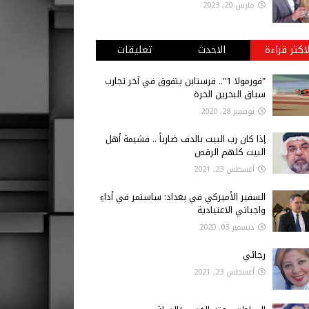
مارس 20, 2023
لاكثر قراءة
الاحدث
تعليقات
"فورمولا 1".. فرستابن يتفوق في آخر تجارب
سباق البحرين الحرة
نوفمبر 28, 2020
إذا كان رب البيت بالدف ضارباً .. فشيمة أهل
البيت كلهم الرقص
أغسطس 23, 2021
السفير الأميركي في بغداد: ساستمر في أداءِ
واجباتي الاعتيادية
ديسمبر 03, 2020
رجائي
أغسطس 23, 2021