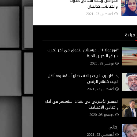
المواطن وحقه الخدمي/الدولة
والجباية.....جدليتان
أغسطس 23, 2021
 قراءة
"فورمولا 1".. فرستابن يتفوق في آخر تجارب
سباق البحرين الحرة
نوفمبر 28, 2020
إذا كان رب البيت بالدف ضارباً .. فشيمة أهل
البيت كلهم الرقص
أغسطس 23, 2021
السفير الأميركي في بغداد: ساستمر في أداءِ
واجباتي الاعتيادية
ديسمبر 03, 2020
رجائي
أغسطس 23, 2021