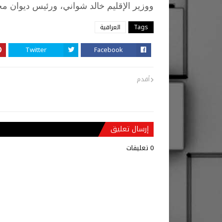
ووزير
الإقليم
خالد
شواني،
ورئيس
ديوان
مج
Tags
العراقية
Twitter
Facebook
أقدم
إرسال تعليق
0 تعليقات