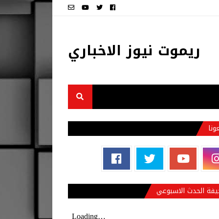
ريموت نيوز الاخباري
عونا
فة الحدث الاسبوعي