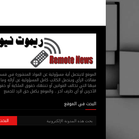
الموقع لايتحمل أية مسؤولية عن المواد المنشورة في قس
مقالات الرأي ويتحمل الكاتب كامل المسؤولية عن أرائه وما 
فيها التي تخالف القوانين أو تنتهك حقوق الملكية أو حق
الآخرين أو أي طرف آخر .. والموقع يكفل حق الرد للجميع
البحث في الموقع