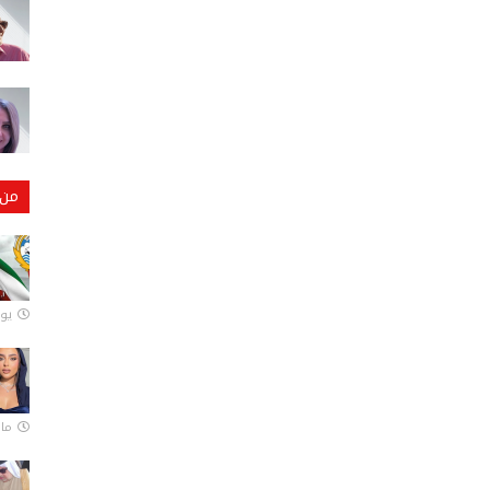
من 
يونيو
مارس 