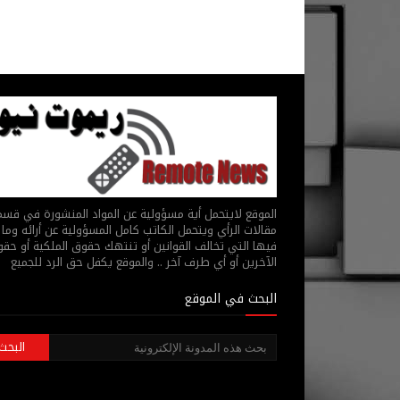
الموقع لايتحمل أية مسؤولية عن المواد المنشورة في قس
مقالات الرأي ويتحمل الكاتب كامل المسؤولية عن أرائه وما 
فيها التي تخالف القوانين أو تنتهك حقوق الملكية أو حق
الآخرين أو أي طرف آخر .. والموقع يكفل حق الرد للجميع
البحث في الموقع