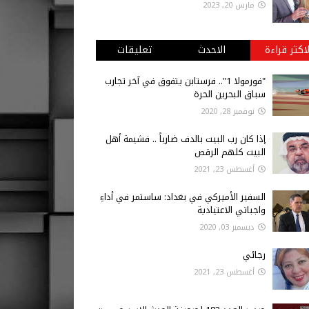
مارس 20, 2023
لاكثر قراءة
الاحدث
تعليقات
"فورمولا 1".. فرستابن يتفوق في آخر تجارب
سباق البحرين الحرة
نوفمبر 28, 2020
إذا كان رب البيت بالدف ضارباً .. فشيمة أهل
البيت كلهم الرقص
أغسطس 23, 2021
السفير الأميركي في بغداد: ساستمر في أداءِ
واجباتي الاعتيادية
ديسمبر 03, 2020
رجائي
أغسطس 23, 2021