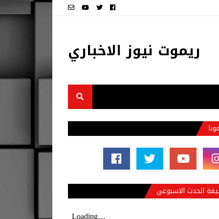
ريموت نيوز الاخباري
عونا
فة الحدث الاسبوعي