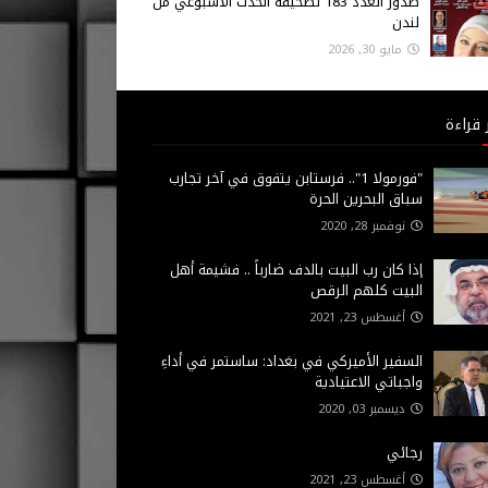
صدور العدد 183 لصحيفة الحدث الاسبوعي من
لندن
مايو 30, 2026
 قراءة
"فورمولا 1".. فرستابن يتفوق في آخر تجارب
سباق البحرين الحرة
نوفمبر 28, 2020
إذا كان رب البيت بالدف ضارباً .. فشيمة أهل
البيت كلهم الرقص
أغسطس 23, 2021
السفير الأميركي في بغداد: ساستمر في أداءِ
واجباتي الاعتيادية
ديسمبر 03, 2020
رجائي
أغسطس 23, 2021