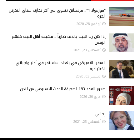
"فورمولا 1".. فرستابن يتفوق في آخر تجارب سباق البحرين
الحرة
نوفمبر 28, 2020
إذا كان رب البيت بالدف ضارباً .. فشيمة أهل البيت كلهم
الرقص
أغسطس 23, 2021
السفير الأميركي في بغداد: ساستمر في أداءِ واجباتي
الاعتيادية
ديسمبر 03, 2020
صدور العدد 183 لصحيفة الحدث الاسبوعي من لندن
مايو 30, 2026
رجائي
أغسطس 23, 2021