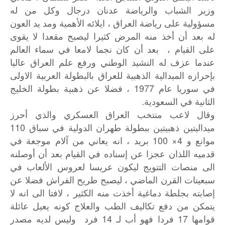
وزير الشباب والرياضة عدنان درجال وكل من له
مسؤولية على رياضة العراق ، ايلائه الأهمية ومد يد العون
له بعد أن أخذ منه المرض كثيرا ليصبح مقعدا لا يقوى
على القيام ، بعد أن كان نجما لامعا في سماء العالم
عندما عزف له النشيد الوطني ورفع علم العراق عاليا
بإحرازه الميدالية الذهبية للعراق بالبطولة العربية الاولى
في سوريا عام 1977 ، فضلا عن ذهبية بطولة الخليج
الثانية في السعودية.
وقال لاعب منتخب العراق العسكري والذي أحرز
ميداليتين ذهبيتين ببطولة طهران الدولية في سباق 110
موانع و 4× 100 بريد ، انه يعاني من آلام موجعة في
قدميه اللذان عجزا عن إسناده في القيام بعد أن أوصلنه
الى منصات التتويج ليكون عريسا لعروس الألعاب في
سبعينات القرن الماضي ، ليصبح طريح الفراش فضلا عن
إصابته بجلطة دماغية أخذت منه الكثير ، لافتا الى انه لا
يتمكن من دفع تكاليف الطب والعلاج كونه يعيل عائلة
قوامها 17 فردا فهو أب لـ 14 فرد وليس لديه مصدر