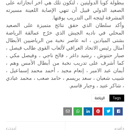
ببطولة كوبا الدوليتين ، لتكون تلك هي آخر انجازاته على
الصعيد الدولي قبيل أن تنهي الإصابة اللعينة مسيرته
المشرفة ليتجه الى التدريب بوقتها.
وأكد
سلطان
الذي
حقق
نتائج
متميزة
على
الصعيد
المحلي
في
ناديه
الجيش
الذي
خرّج
عمالقة
الرياضة
بشتى
الميادين
،
انه
عاصر
نخبة
من
الرياضيين
الأبطال
أمثال
رئيس
الاتحاد
العراقي
لألعاب
القوى
طالب
فيصل
،
صبار
حنتوش
،
رشيد
داغر
،
فالح
ناجي
،
وفيصل
مكي
،
كما
أشرف
على
تدريب
نخبة
من
أبطال
الأمس
وهم
،
أيمان
عبد
الامير
،
إنعام
مجيد
،
أحمد
محمد
إسماعيل
،
شبيب
شعبان
،
سعد
بريسم
،
حامد
صعب
،
محمد
عبادي
.
،
شاكر
عنيد
،
وجبار
قاسم
Tags
الرياضة
أقدم
أحدث