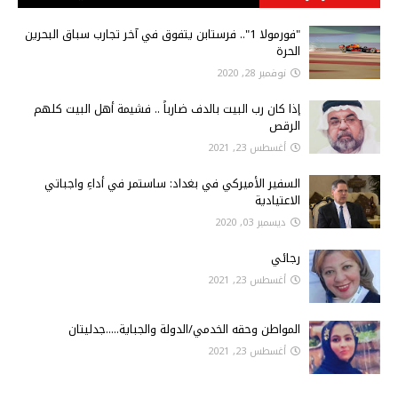
"فورمولا 1".. فرستابن يتفوق في آخر تجارب سباق البحرين
الحرة
نوفمبر 28, 2020
إذا كان رب البيت بالدف ضارباً .. فشيمة أهل البيت كلهم
الرقص
أغسطس 23, 2021
السفير الأميركي في بغداد: ساستمر في أداءِ واجباتي
الاعتيادية
ديسمبر 03, 2020
رجائي
أغسطس 23, 2021
المواطن وحقه الخدمي/الدولة والجباية.....جدليتان
أغسطس 23, 2021