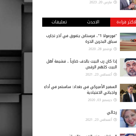
مارس 20, 2023
لاكثر قراءة
الاحدث
تعليقات
"فورمولا 1".. فرستابن يتفوق في آخر تجارب
سباق البحرين الحرة
نوفمبر 28, 2020
إذا كان رب البيت بالدف ضارباً .. فشيمة أهل
البيت كلهم الرقص
أغسطس 23, 2021
السفير الأميركي في بغداد: ساستمر في أداءِ
واجباتي الاعتيادية
ديسمبر 03, 2020
رجائي
أغسطس 23, 2021