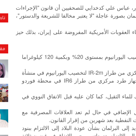
 عباس علي كدخدايي للصحفيين أن قانون "الإجراءات
رلمان بصورة عاجلة "لا يعتبر مخالفا للشريعة والدستور"،
تاب
ء العقوبات الأمريكية المفروضة على إيران، بذلك حيز
مقا
إلزام منظمة الطاقة الذرية الإيرانية بتخصيب اليورانيوم بمستوى 20% وبكمية 120 كيلوغراما
إلزام الحكومة بتركيب ألف جهاز طرد مركزي من طراز IR-2m لتخصيب اليورانيوم في منشأة
نطنز النووية تحت الأرض، وتركيب ألف جهاز طرد مركزي من طراز IR6 في محطة فوردو
للماء الثقيل، كما كان عليه قبل الاتفاق النووي في
ول الإضافي في حال لم تعد العلاقات المصرفية مع
ت النفطية بعد شهرين من إقرار القانون.
لى البرلمان بشأن عودة البلاد إلى الالتزام ببنود
إلى الالتزام بتعهداته بموجب الاتفاق في غضون ثلاثة