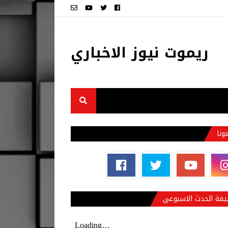
ريموت نيوز الاخباري
عونا
فة الحدث الاسبوعي