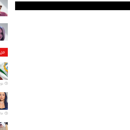
من 
يونيو
مارس 