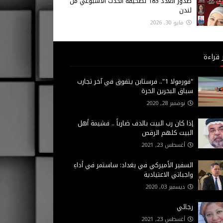
صدور العدد 183 لصحيفة الحدث الاسبوعي من
لندن
مايو 30, 2026
 قراءة
"فورمولا 1".. فرستابن يتفوق في آخر تجارب
سباق البحرين الحرة
نوفمبر 28, 2020
إذا كان رب البيت بالدف ضارباً .. فشيمة أهل
البيت كلهم الرقص
أغسطس 23, 2021
السفير الأميركي في بغداد: ساستمر في أداءِ
واجباتي الاعتيادية
ديسمبر 03, 2020
رجائي
أغسطس 23, 2021