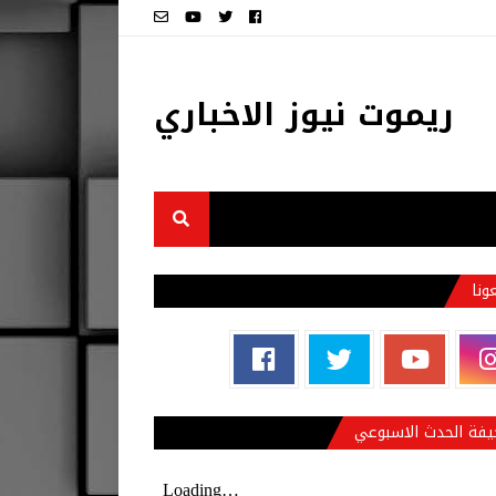
ريموت نيوز الاخباري
عونا
فة الحدث الاسبوعي