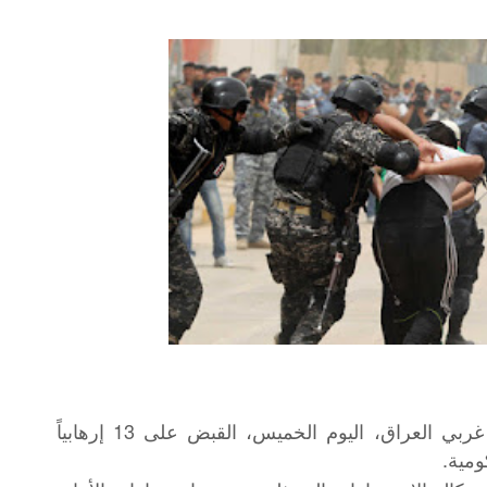
أعلنت مديرية استخبارات محافظة الأنبار غربي العراق، اليوم الخميس، القبض على 13 إرهابياً