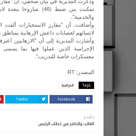
وذكرت المديرية في بيان صحفي، أن "مفارز وك
تمكنت من ضبط (46) صارو
والخدمية".
لانتمائهم لعصابات داعش الإرهابية بمناطق 
وأشارت المديرية إلى أن "الارهابيين اعترفو
الإجرامية الذين عملوا فيها بما يسمى ول
معسكرات خاصة للتدريب".
: RT
المصدر
Tags
العراقية
Twitter
Facebook
أقدم
الغائب والحاضر في خطاب الرئيس