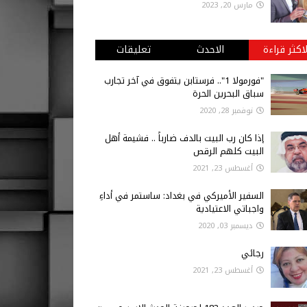
مارس 20, 2023
لاكثر قراءة
الاحدث
تعليقات
"فورمولا 1".. فرستابن يتفوق في آخر تجارب
سباق البحرين الحرة
نوفمبر 28, 2020
إذا كان رب البيت بالدف ضارباً .. فشيمة أهل
البيت كلهم الرقص
أغسطس 23, 2021
السفير الأميركي في بغداد: ساستمر في أداءِ
واجباتي الاعتيادية
ديسمبر 03, 2020
رجائي
أغسطس 23, 2021