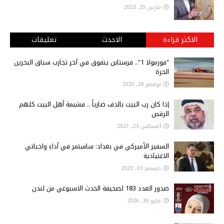
مارس 20, 2023
الاكثر قراءة
الاحدث
تعليقات
"فورمولا 1".. فرستابن يتفوق في آخر تجارب سباق البحرين
الحرة
نوفمبر 28, 2020
إذا كان رب البيت بالدف ضارباً .. فشيمة أهل البيت كلهم
الرقص
أغسطس 23, 2021
السفير الأميركي في بغداد: ساستمر في أداءِ واجباتي
الاعتيادية
ديسمبر 03, 2020
صدور العدد 183 لصحيفة الحدث الاسبوعي من لندن
مايو 30, 2026