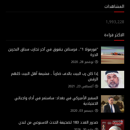
المشاهدات
1,993,228
الاكثر قراءة
"فورمولا 1".. فرستابن يتفوق في آخر تجارب سباق البحرين
الحرة
نوفمبر 28, 2020
إذا كان رب البيت بالدف ضارباً .. فشيمة أهل البيت كلهم
الرقص
أغسطس 23, 2021
السفير الأميركي في بغداد: ساستمر في أداءِ واجباتي
الاعتيادية
ديسمبر 03, 2020
صدور العدد 183 لصحيفة الحدث الاسبوعي من لندن
مايو 30, 2026