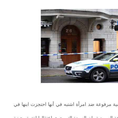
ة مرفوعة ضد امرأة اشتبه في أنها احتجزت ابنها في
عة السويدية، إن السيدة التي جرى اعتقالها لفترة وجيزة