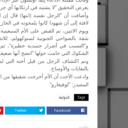
بغرض التحقيق "لا يشتبه في ارتكابها أي جر
وأضافت أن "الرجل نفسه (ابنها) قال إن ال
لافتة إلى أن شهودا كانوا يلمحونه في الخار
شقة بالضواحي الجنوبية لستوكهولم، للاشت
و"التسبب في أضرار جسدية خطيرة"، ثم أط
الشكوك التي حامت حولها "اتضح أنها ضعيفة
بالنفايات والأوساخ.
وادعت الأخت أن الأم أخرجت شقيقها من المدرسة في سن الـ12 وعزل
"
: "
المصدر
لوفيغارو
Tags
الدولية
Twitter
Facebook
أقدم