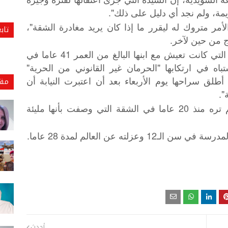
يمة، ولم نجد أي دليل على ذلك".
أمر متروك له ليقرر ما إذا كان يريد مغادرة الشقة"،
تاب
ج من حين لآخر.
ويوم الاثنين، تم القبض على الأم السبعينية التي كانت تعيش مع ابنها البالغ من العمر 41 عاما في
باه في ارتكابها "الحرمان غير القانوني من الحرية"
لق سراحها يوم الأربعاء بعد أن اعتبرت النيابة أن
مقا
".
وتم اكتشاف الرجل من قبل أخته التي لم تره منذ 20 عاما في الشقة التي وصفت بأنها مليئة
ته عن العالم لمدة 28 عاما.
أحدث