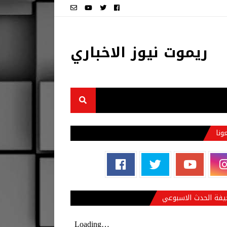
ريموت نيوز الاخباري
عونا
فة الحدث الاسبوعي