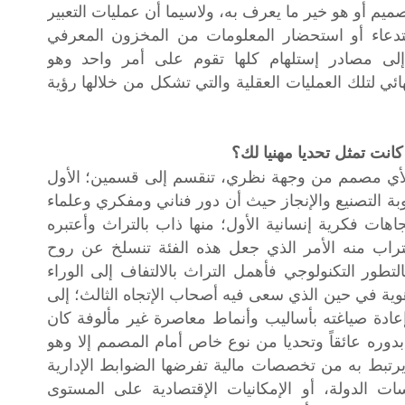
صميم أو هو خير ما يعرف به، ولاسيما أن عمليات التعبير
ستدعاء أو استحضار المعلومات من المخزون المعرفي
ة إلى مصادر إستلهام كلها تقوم على أمر واحد وهو
هائي لتلك العمليات العقلية والتي تشكل من خلالها رؤية
كانت تمثل تحديا مهنيا لك؟
 ولأي مصمم من وجهة نظري، تنقسم إلى قسمين؛ الأول
وبة التصنيع والإنجاز حيث أن دور فناني ومفكري وعلماء
هات فكرية إنسانية الأول؛ منها ذاب بالتراث وأعتبره
اب منه الأمر الذي جعل هذه الفئة تنسلخ عن روح
التطور التكنولوجي فأهمل التراث بالالتفاف إلى الوراء
هوية في حين الذي سعى فيه أصحاب الإتجاه الثالث؛ إلى
إعادة صياغته بأساليب وأنماط معاصرة غير مألوفة كان
وره عائقاً وتحديا من نوع خاص أمام المصمم إلا وهو
يرتبط به من تخصصات مالية تفرضها الضوابط الإدارية
ت الدولة، أو الإمكانيات الإقتصادية على المستوى