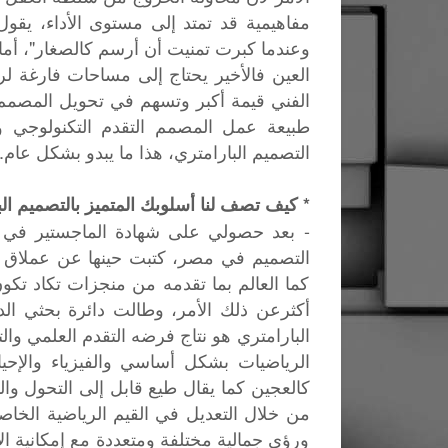
مفاهيمية قد تمتد إلى مستوى الأداء، يقول
وعندما كبرت تمنيت أن أرسم كالصغار"، أما 
العين فالأخير يحتاج إلى مساحات فارغة لر
الفني قيمة أكبر وتسهم في تحويل المصمم
طبيعة عمل المصمم التقدم التكنولوجي و
التصميم البارامتري، هذا ما يبدو بشكل عام.
* كيف تصف لنا أسلوبك المتميز بالتصميم ال
- بعد حصولي على شهادة الماجستير في ال
التصميم في مصر، كتبت حينها عن عملاق ال
كما العالم بما تقدمه من منجزات تكاد تك
أكثرعن ذلك الأمر، وطالت دائرة بحثي الد
البارامتري هو نتاج فرضه التقدم العلمي وا
الرياضيات بشكل أساسي والفيزياء والإحي
كالعجين كما يقال طيع قابل إلى التحول وال
من خلال التعديل في القيم الرياضية الخا
ورؤى جمالية مختلفة ومتعددة مع إمكانية ال