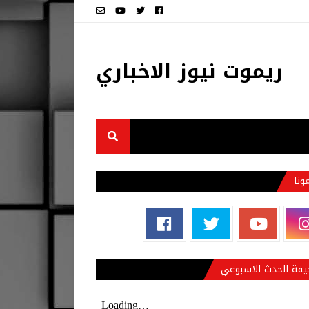
ريموت نيوز الاخباري
عونا
فة الحدث الاسبوعي