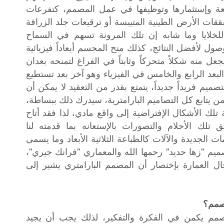
عة وإستثمارها وتوظيفها في عمل المصمم، كتفرعات
قات الأرض الطينية المتيبسة أو ترقيعات جلد الزرافة
 للخلايا وما شابه إن تلك المرونة تسهم في السماح
ل لأفضل النتائج، كذلك منح المجسم أبعاداً فيزيائية
ل منه شكلاً متحركاً وثابتاً في الفراغ لتمنحه بعدان
البعد الرابع والخامس في الفيزياء وهو آخر بعد تستطيع
ميم فريداً جديداً، يتمتع بقدر من التعقيد لا يمكن أن
 يتابع كل التصاميم البارامترية، سيدرك ذلك ببساطة،
لك الأشكال الإفتراضية إلى واقع مادي، لذا فقد أتاح
تلك الأحلام والتصورات بالإستعانه بما قدمته لنا
ات الجديدة والآلات كالطباعة الثلاثية الأبعاد وما يسمى
تصميم "زها حديد" رحمها الله والمعماري "فرانك جيري"،
ل العمارة بإختصار أن المصمم البارامتري يشير إلى
مصمم؟
مصمم يكمن في الفكرة والتفكير، لذلك يجب أن يجيد