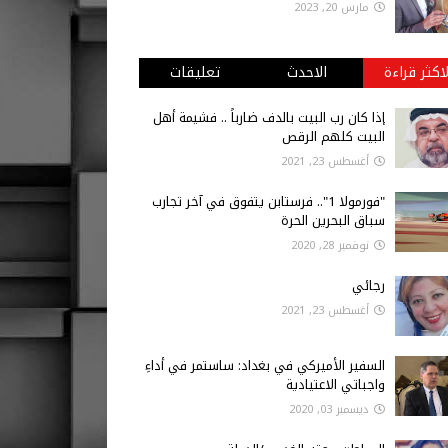
مارس 20, 2023
لاكثر قراءة
الاحدث
تعليقات
إذا كان رب البيت بالدف ضارباً .. فشيمة أهل
البيت كلهم الرقص
أغسطس 23, 2021
"فورمولا 1".. فرستابن يتفوق في آخر تجارب
سباق البحرين الحرة
نوفمبر 28, 2020
رجائي
أغسطس 23, 2021
السفير الأميركي في بغداد: ساستمر في أداءِ
واجباتي الاعتيادية
ديسمبر 03, 2020