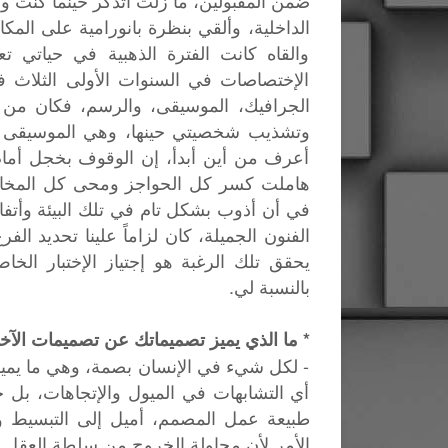
ضمن المقبولين، ما زلت أتذكر حينما كنت و
الداخلية، وألقي بنظرة بانورامية على المكان
والقاه كانت الفترة الذهبية في حياتي 
الإختصاصات في السنوات الأولى الثلاث ف
الجرافيك، الموسيقى، والرسم، فكان من تلك
وتشذيب شخصيتي حينها، وهي الموسيقى و
أعرف من أين أبدأ، إن الوقوف بخجل أمام 
هاملت كسر كل الحواجز ومحى كل المخاوف
في أن أذوب بشكل تام في تلك البيئة وأتفاعل
الفنون الجميلة، كان لزاماً علينا تحديد 
يحقق تلك الرغبة هو إجتياز الإختبار الخ
بالنسبة لي.
* ما الذي يميز تصميماتك عن تصميمات الآخ
- لكل شيء في الإنسان بصمة، وهي ما يم
أي التشابهات في الميول والإتجاهات، بل ح
طبيعة عمل المصمم، أميل إلى التبسيط و
الأمر لأن محاولة الخروج من سلطة العقل 