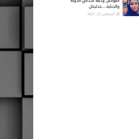
المواطن وحقه الخدمي/الدولة
والجباية.....جدليتان
أغسطس 23, 2021