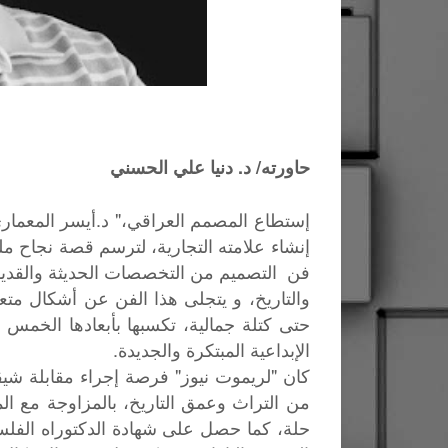
حاورته/ د. دنيا علي الحسني
إستطاع المصمم العراقي،" د.أيسر المعما
إنشاء علامته التجارية، لترسم قصة نجاح مل
فن التصميم من التخصصات الحديثة والقديم
والتاريخ، و يتجلى هذا الفن عن أشكال متع
حتى كتلة جمالية، تكسبها بأبعادها الخمس 
الإبداعية المبتكرة والجديدة.
كان "لريموت نيوز" فرصة إجراء مقابلة شيق
من التراث وعمق التاريخ، بالمزاوجة مع ال
حلة، كما حصل على شهادة الدكتوراه الفل