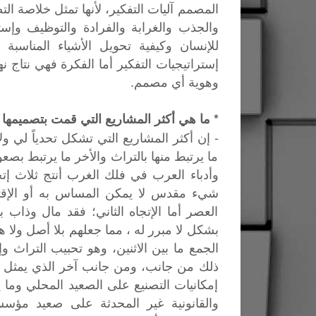
المصمم آليات التفكير، لأنها تمثل خلاصة الت
والجذب والغرابة والفرادة والتوظيف وإ
للإنسان وكيفية تحويل الأشياء المناسب
إستراتيجيات التفكير أما الفكرة فهي نتاج ن
وهوية أي مصمم.
* ما هي أكثر المشاريع التي قمت بتصميمها 
- إن أكثر المشاريع التي تشكل تحدياً لي
ما يرتبط منها بالتراث والأخر ما يرتبط بصع
وأدباء العرب في فلك الغرب أنتج ثلاث إتجا
شيء مقدس لا يمكن المساس به أو الإقتر
العصر أما الإتجاه الثاني؛ فقد مال وذاب ب
بشكل لا مبرر له ، مما جعلهم بلا أصل ولا 
الجمع ما بين الاثنين، وهو تحبيب التراث و
ذلك من جانب، ومن جانب آخر الذي يمثل بد
إمكانيات التصنيع على الصعيد المحلي وما 
والقانونية غير المحدثة على صعيد مؤسسا