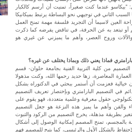
: "بيكاسو عندما كنت صغيراً، تمنيت أن أرسم كالكبار
السبب الثاني في توجيهي نحو البساطة يرتبط بميكانيكا
احة العين لاسيما أن التجريد فلسفة مهمة تمنح العمل
 أو تبتعد به عن الحرفة، في تناقض يفرضه كما ذكرت
الآلات وروح العصر، وأهم ما يميزني عن غيري هو
بارامتري فماذا يعني ذلك وبماذا يختلف عن غيره؟
تصميم من كلية التربية الفنية بجامعة حلوان- قسم
عمارة المعاصرة، زها حديد رحمها الله، وكنت مذهولا
ون خيالية فعزمت أن أستمر ببحثي في الدكتوراه بشكل
ائم في التصميم البارامتري وبإختصار تعريف التصميم
لتكنولوجي حقول معرفية وعلمية متعددة، فهو يقوم على
اء والفن وأهم ما يميز هذه النزعة هو جعل التصميم
تغير بطريقة مذهلة، يخرج التصميم من الركود والثبوت
صة بالمجسم، تمنح المصمم إمكانية الوصول إلى أشكال
إحتفاظ بالشكل الأول والرئيسي، كما يتيح للمصمم فهم