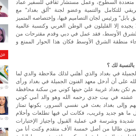
ل متعددة السطوح، وعمل مستشار ثقافي للسفير عماد
قي للتكامل والتنمية وعضو لجنة "ألق بغداد" مع
 بابل" ورئيس لجان التصاميم فيها، وإختصاصه المتميز
 يجيده إلا القليلون في الوطن العربي وكنسبة عالمية
ة الشرق الأوسط، فقد عمل في دبي وقدم مقترحات من
نحاء منطقة الشرق الأوسط فكان هذا الحوار الممتع و
من 
 بالنسبة لك ؟
م، بمعهد الفنون الجميلة في بغداد والذي أهلني لذلك ملاحظة والدي لما
له على أن أدخل معهد الفنون الجميلة في بغداد ورأى
يونيو
م تكن بغداد غريبة عليَ حينها كوني من سكنة محافظة
د عشته في بيت جدي رحمه الله وهو والد أمي كوني
لهم وإلى بغداد بعث في نفسي السرور، بكونها تمتاز
ل ما هو جديد وغريب، فكانت لي فيها تطلعات وأحلام
مارس 
يدة وشرسة في عملية القبول واجتياز الإختبارات
خمسون طالبا من أصل خمسة الأف متقدم وكنت أنا من