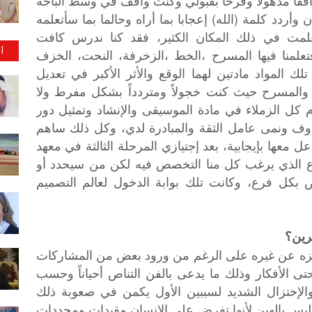
اقفا مذهولا وفرحا بقبولي وكنت واقف في وسط الباحة
 وأردد كلمة (الله) إعجابا بما أراه وحالما بما سأتعلمه
تعلمت في ذلك المكان الكثير، فقد كنا ندرس كافت
ا
تعلمنا فيها المسرح ،الخط ،الزخرفة، النحت، الخزف
 المواد مادتين لهما الوقع والأثر الأكبر في تعديل
المسرح حيث كنت خجولاً ومتردداً بشكل مفرط ولا
كل الزملاء في مادة الموسيقى والإنشاد وتمثيل دور
 ونمى عامل الثقة والمبادرة لدي، وكل ذلك ساهم
 معها بإيجابية، بعد إجتيازي المرحلة الثالثة في معهد
الفرع الذي يرغب كل منا التخصص فيه لكن من سيحدد أو
اص بكل فرع، وكانت تلك بوابة الدخول لعالم التصميم
رين؟
يزه عن غيره على الرغم من ورود بعض من المشاركات
تى الأفكار وذلك ما يدعى بالفن التناص أحياناً وحسب
الإختزال الشديد لسببين الأول يكمن في صعوبة ذلك
ليس بالهين لأنها تفرض على الإنسان مقيدات ومحددات