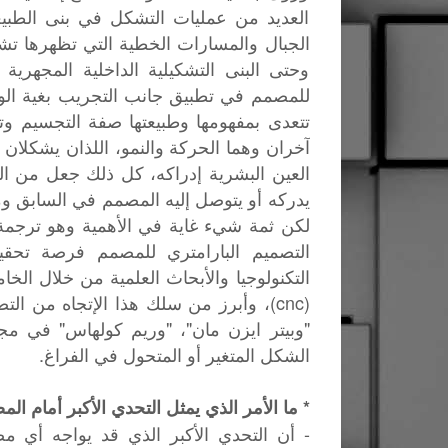
العديد من عمليات التشكل في بنى الطبي
الجبال والمسارات الخطية التي تظهرها تشق
وحتى البنى التشكيلية الداخلية المجهرية
للمصمم في تطبيق جانب التجريب بغية الوصو
تتعدى بمفهومها وطبيعتها صفة التجسيم وتجع
آخران وهما الحركة والنمو، اللذان يشكلان 
العين البشرية إدراكه، كل ذلك جعل من التص
يدركه أو يتوصل إليه المصمم في السابق ومن
لكن ثمة شيء غاية في الأهمية وهو ترجمة ت
التصميم البارامتري للمصمم فرصة تحقيق 
التكنولوجيا والأبحاث العلمية من خلال الخام
(cnc)، وأبرز من سلك هذا الإتجاه من ال
"وبيتر ايزن مان"، "وريم كولهاس" في مجا
الشكل المتغير أو المتحول في الفراغ.
* ما الأمر الذي يمثل التحدي الأكبر أمام ال
- أن التحدي الأكبر الذي قد يواجه أي 