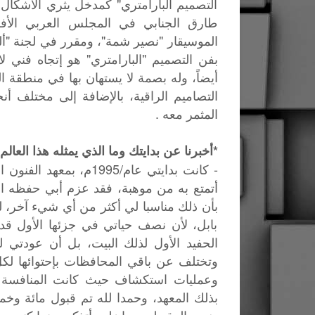
التصميم البارامتري" كمدخل يثري الاشكا
طارق الجنابي في المجلس العربي الأفري
الموسيقار "نصير شمة"، ومقرر في لجنة "ألق
بفن التصميم "البارامتري" هو إتجاه فني لا
أيضاً، وله بصمة لا يستهان بها في منطق
التصاميم الراقية، بالإضافة إلى مختلف أ
المثمر معه .
*أخبرنا عن بدايتك وما الذي يمثله هذا العالم
- كانت بدايتي عام/1995
أتمتع به من موهبة، فقد عزم أبي حفظه ال
بأن ذلك مناسبا لي أكثر من أي شيء آخر، ل
بابل، لأن نصف حياتي في جزئها الأول ق
الحفيد الأول لذلك البيت، بل أن عودتي 
وتختلف عن باقي المحافظات بإحتوائها لك
وعمليات استكشاف حيث كانت المنافسة شد
بذلك المعهد، وحمدا لله تم قبول مائة و