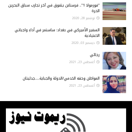
"فورمولا 1".. فرستابن يتفوق في آخر تجارب سباق البحرين
الحرة
نوفمبر 28, 2020
السفير الأميركي في بغداد: ساستمر في أداءِ واجباتي
الاعتيادية
ديسمبر 03, 2020
رجائي
أغسطس 23, 2021
المواطن وحقه الخدمي/الدولة والجباية.....جدليتان
أغسطس 23, 2021