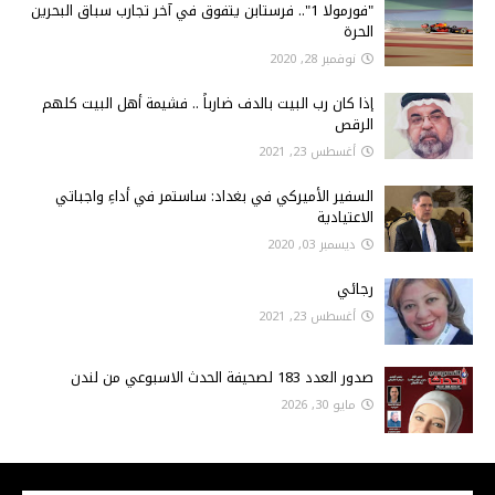
"فورمولا 1".. فرستابن يتفوق في آخر تجارب سباق البحرين
الحرة
نوفمبر 28, 2020
إذا كان رب البيت بالدف ضارباً .. فشيمة أهل البيت كلهم
الرقص
أغسطس 23, 2021
السفير الأميركي في بغداد: ساستمر في أداءِ واجباتي
الاعتيادية
ديسمبر 03, 2020
رجائي
أغسطس 23, 2021
صدور العدد 183 لصحيفة الحدث الاسبوعي من لندن
مايو 30, 2026