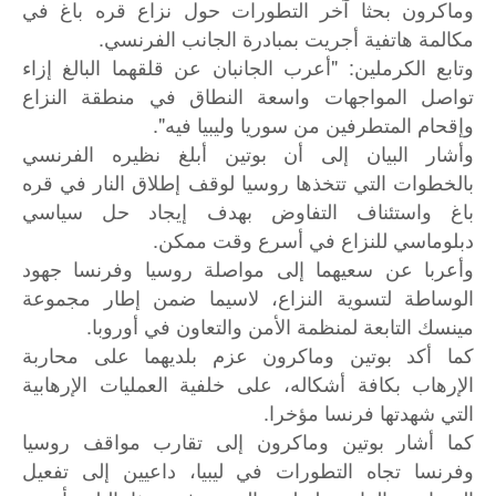
وماكرون بحثا آخر التطورات حول نزاع قره باغ في
مكالمة هاتفية أجريت بمبادرة الجانب الفرنسي.
وتابع الكرملين: "أعرب الجانبان عن قلقهما البالغ إزاء
تواصل المواجهات واسعة النطاق في منطقة النزاع
وإقحام المتطرفين من سوريا وليبيا فيه".
وأشار البيان إلى أن بوتين أبلغ نظيره الفرنسي
بالخطوات التي تتخذها روسيا لوقف إطلاق النار في قره
باغ واستئناف التفاوض بهدف إيجاد حل سياسي
دبلوماسي للنزاع في أسرع وقت ممكن.
وأعربا عن سعيهما إلى مواصلة روسيا وفرنسا جهود
الوساطة لتسوية النزاع، لاسيما ضمن إطار مجموعة
مينسك التابعة لمنظمة الأمن والتعاون في أوروبا.
كما أكد بوتين وماكرون عزم بلديهما على محاربة
الإرهاب بكافة أشكاله، على خلفية العمليات الإرهابية
التي شهدتها فرنسا مؤخرا.
كما أشار بوتين وماكرون إلى تقارب مواقف روسيا
وفرنسا تجاه التطورات في ليبيا، داعيين إلى تفعيل