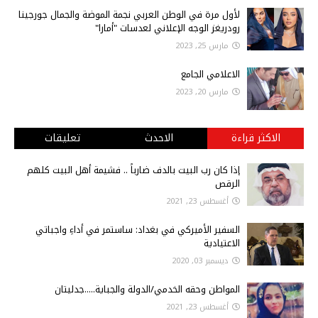
لأول مرة في الوطن العربي نجمة الموضة والجمال جورجينا
رودريغز الوجه الإعلاني لعدسات "أمارا"
مارس 25, 2023
الاعلامي الجامع
مارس 20, 2023
الاكثر قراءة
الاحدث
تعليقات
إذا كان رب البيت بالدف ضارباً .. فشيمة أهل البيت كلهم
الرقص
أغسطس 23, 2021
السفير الأميركي في بغداد: ساستمر في أداءِ واجباتي
الاعتيادية
ديسمبر 03, 2020
المواطن وحقه الخدمي/الدولة والجباية.....جدليتان
أغسطس 23, 2021