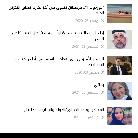
"فورمولا 1".. فرستابن يتفوق في آخر تجارب سباق البحرين
الحرة
نوفمبر 28, 2020
إذا كان رب البيت بالدف ضارباً .. فشيمة أهل البيت كلهم
الرقص
أغسطس 23, 2021
السفير الأميركي في بغداد: ساستمر في أداءِ واجباتي
الاعتيادية
ديسمبر 03, 2020
رجائي
أغسطس 23, 2021
المواطن وحقه الخدمي/الدولة والجباية.....جدليتان
أغسطس 23, 2021