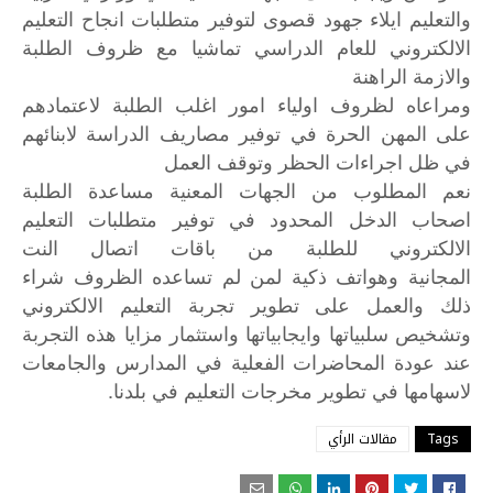
والتعليم ايلاء جهود قصوى لتوفير متطلبات انجاح التعليم
الالكتروني للعام الدراسي تماشيا مع ظروف الطلبة
والازمة الراهنة
ومراعاه لظروف اولياء امور اغلب الطلبة لاعتمادهم
على المهن الحرة في توفير مصاريف الدراسة لابنائهم
في ظل اجراءات الحظر وتوقف العمل
نعم
المطلوب
من
الجهات
المعنية
مساعدة
الطلبة
اصحاب
الدخل
المحدود
في
توفير
متطلبات
التعليم
الالكتروني
للطلبة
من
باقات
اتصال
النت
المجانية
وهواتف
ذكية
لمن
لم
تساعده
الظروف
شراء
ذلك
والعمل
على
تطوير
تجربة
التعليم
الالكتروني
وتشخيص
سلبياتها
وايجابياتها
واستثمار
مزايا
هذه
التجربة
عند
عودة
المحاضرات
الفعلية
في
المدارس
والجامعات
.
لاسهامها
في
تطوير
مخرجات
التعليم
في
بلدنا
Tags
مقالات الرأي