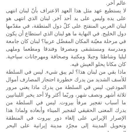
عالم آخر.
لا يستطيع عهد مثل هذا العهد الاعتراف بأنّ لبنان انتهى
على يده وليس على يد أحد آخر. لبنان الذي انتهى هو
لبنان العربي المنفتح على كلّ دول المنطقة، في مقدّمها
دول الخليج. في النهاية ما هو لبنان الذي استطاع أن يكون
في مرحلة معيّنة المكان المفضّل عربيا؟ لبنان كان جامعة
ومدرسة ومستشفى ومصرفا وفندقا ومطعما وملهى
ليليا وشاطئا وجبلا ومكتبة وصحافة ومهرجانات سياحية.
كان مكانا يحلو العيش فيه.
ماذا بقي من لبنان هذا؟ لم يبق شيء. ليس في السلطة
للأسف الشديد من يدرك خطورة احتجاز المصارف أموال
المودعين. ليس في السلطة من يدرك ماذا يعني مرور
ثلاثة أشهر ونصف شهر، وربّما أكثر ولا أحد يخبر اللبنانيين
ما أسباب تفجير مرفأ بيروت. ليس في السلطة من
يدرك المعنى الحقيقي لتفجير الميناء وأبعاده ولماذا هذا
الإصرار الإيراني على إلغاء دور بيروت في المنطقة
وتحويل المدينة إلى مجرّد مدينة إيرانية على البحر