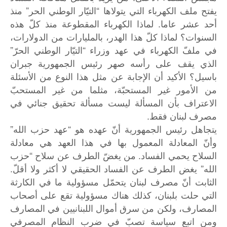
يفتح ملف الكهرباء التي يتولاها “التيّار الوطني الحر” منذ
أحد عشر عاما. لماذا الكهرباء المقطوعة منذ كلّ هذه
السنوات؟ لماذا كلّ هذا الهدر، بالمليارات من الدولارات،
في ملفّ الكهرباء في عهد وزراء “التيّار الوطني الحرّ”
الذي يقف على رأسه صهر رئيس الجمهورية جبران
باسيل؟ الأكيد أن الإجابة عن مثل هذا النوع من الأسئلة
من الأمور غير المستحبّة، مثلما من غير المستحبّ
الاعتراف بأن المسألة ليست مسألة تحقيق جنائي في
مصرف لبنان فقط.
يتجاهل رئيس الجمهورية أنّ عهده هو “عهد حزب الله”
وأنّ المعادلة المعمول بها في هذا العهد هي معادلة
السلاح يحمي الفساد. من يغضّ الطرف عن سلاح “حزب
الله” يغض الطرف عن الفساد الحقيقي لا أكثر ولا أقلّ.
الثابت أنّ مصرف لبنان يتحمّل مسؤولية ما في الكارثة
التي حلت بلبنان، كذلك هناك مسؤولية تقع على أصحاب
المصارف، ولكن من سرق أموال اللبنانيين في المصارف
ومن اتبع سياسة تصبّ في ضرب النظام المصرفي