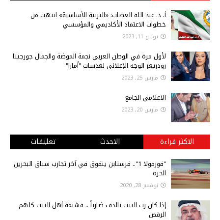
أ‌. د. عبد الله الغصاب: «التربية الأساسية» انتهت من
خطوات الاعتماد الأكاديمي والمؤسسي
يونيو 11, 2023
لأول مرة في الوطن العربي نجمة الموضة والجمال جورجينا
رودريغز الوجه الإعلاني لعدسات "أمارا"
مارس 25, 2023
الاعلامي الجامع
مارس 20, 2023
الاكثر قراءة
الاحدث
تعليقات
"فورمولا 1".. فرستابن يتفوق في آخر تجارب سباق البحرين
الحرة
نوفمبر 28, 2020
إذا كان رب البيت بالدف ضارباً .. فشيمة أهل البيت كلهم
الرقص