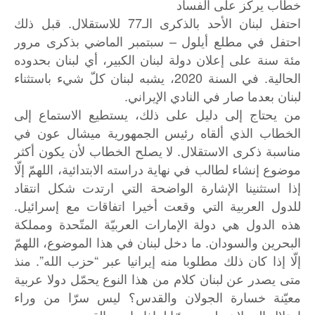
خطاب يركز على الفساد
احتفل لبنان الأحد بالذكرى الـ77 للاستقلال. قبل ذلك
احتفل في مطلع أيلول – سبتمبر الماضي بذكرى مرور
مئة سنة على إعلان دولة لبنان الكبير، أي لبنان بحدوده
الحالية. في السنة 2020، يشبه لبنان كلّ شيء باستثناء
لبنان بعدما صار في النادي الإيراني.
من يحتاج إلى دليل على ذلك، يستطيع الاستماع إلى
الخطاب الذي ألقاه رئيس الجمهورية ميشال عون في
مناسبة ذكرى الاستقلال. لا يصلح الخطاب لأن يكون أكثر
موضوع إنشاء لطالب في نهاية دراسته الابتدائية، اللهمّ إلّا
إذا استثنينا الإشارة الواضحة التي ارتدت شكل انتقاد
للدول العربية التي وقعت أخيرا اتفاقات مع إسرائيل.
هذه الدول هي دولة الإمارات العربيّة المتّحدة ومملكة
البحرين والسودان. ما دخل لبنان في هذا الموضوع، اللهمّ
إلّا إذا كان ذلك مطلوبا منه إيرانيا عبر “حزب الله”. منذ
متى يصدر عن لبنان كلام من هذا النوع يحمّل دولا عربية
معيّنة خسارة الجولان والقدس؟ ليس سرّا من وراء
احتلال الجولان وليس سرّا لماذا راحت القدس.