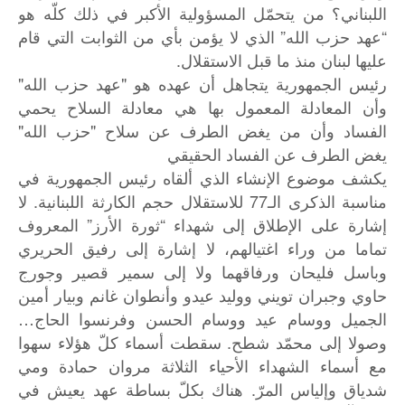
اللبناني؟ من يتحمّل المسؤولية الأكبر في ذلك كلّه هو
“عهد حزب الله” الذي لا يؤمن بأي من الثوابت التي قام
عليها لبنان منذ ما قبل الاستقلال.
رئيس الجمهورية يتجاهل أن عهده هو "عهد حزب الله"
وأن المعادلة المعمول بها هي معادلة السلاح يحمي
الفساد وأن من يغض الطرف عن سلاح "حزب الله"
يغض الطرف عن الفساد الحقيقي
يكشف موضوع الإنشاء الذي ألقاه رئيس الجمهورية في
مناسبة الذكرى الـ77 للاستقلال حجم الكارثة اللبنانية. لا
إشارة على الإطلاق إلى شهداء “ثورة الأرز” المعروف
تماما من وراء اغتيالهم، لا إشارة إلى رفيق الحريري
وباسل فليحان ورفاقهما ولا إلى سمير قصير وجورج
حاوي وجبران تويني ووليد عيدو وأنطوان غانم وبيار أمين
الجميل ووسام عيد ووسام الحسن وفرنسوا الحاج…
وصولا إلى محمّد شطح. سقطت أسماء كلّ هؤلاء سهوا
مع أسماء الشهداء الأحياء الثلاثة مروان حمادة ومي
شدياق وإلياس المرّ. هناك بكلّ بساطة عهد يعيش في