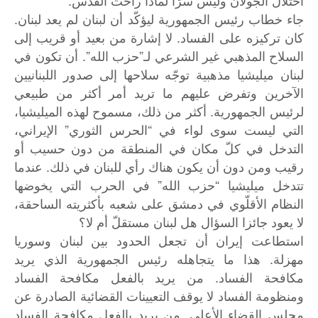
جاء خطاب رئيس الجمهورية ليؤكّد أن لبنان لم يعد لبنان.
كان تركيزه على الفساد. لا إشارة من بعيد أو قريب إلى
السلاح المذهبي غير الشرعي لـ”حزب الله”. أن تكون في
لبنان ميليشيا مذهبية توجّه سلاحها إلى صدور اللبنانيين
الآخرين وتفرض عليهم ما تريد أمر أكثر من طبيعي
لرئيس الجمهورية. أكثر من ذلك، مسموح لهذه الميليشيا،
التي ليست سوى لواء في “الحرس الثوري” الإيراني،
التدخل في كلّ مكان في المنطقة من دون حسيب أو
رقيب ومن دون أن يكون هناك رأي للبنان في ذلك. عندما
تتدخل ميليشيا “حزب الله” في الحرب التي يخوضها
النظام الأقلّوي في دمشق على شعبه بأكثريته الساحقة،
لا يعود جائزا السؤال هل لبنان مستقلّ أم لا؟
استطاعت إيران أن تجعل الحدود بين لبنان وسوريا
مهزلة. هذا ما يتجاهله رئيس الجمهورية الذي يريد
مكافحة الفساد. من يريد بالفعل مكافحة الفساد
ومنظومة الفساد لا يوقف التعيينات القضائية الصادرة عن
مجلس القضاء الأعلى. من يريد بالفعل مكافحة الفساد