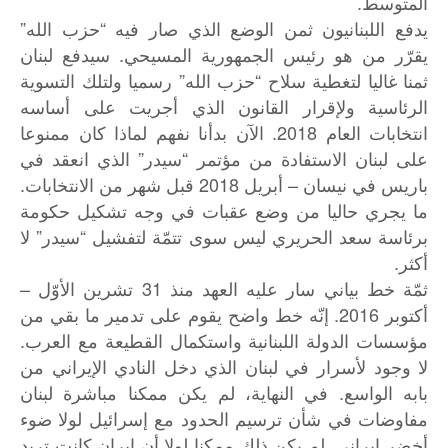
المتوسط.
يدفع اللبنانيون ثمن الوضع الذي صار فيه “حزب الله”
يقرّر من هو رئيس الجمهورية المسيحي. سيدفع لبنان
ثمنا غاليا لتغطية سلاح “حزب الله” رسميا ولتلك التسوية
الرئاسية ولإقرار القانون الذي أجريت على أساسه
انتخابات العام 2018. الآن بدأنا نفهم لماذا كان ممنوعا
على لبنان الاستفادة من مؤتمر “سيدر” الذي انعقد في
باريس في نيسان – أبريل 2018 قبل شهر من الانتخابات.
ما يجري حاليا من وضع عقبات في وجه تشكيل حكومة
برئاسة سعد الحريري ليس سوى تتمّة لتفشيل “سيدر” لا
أكثر.
–
31
ثمّة
خط
بياني
سار
عليه
العهد
منذ
تشرين
الأوّل
2016.
أكتوبر
إنّه
خط
واضح
يقوم
على
تدمير
ما
بقي
من
.
مؤسسات
الدولة
اللبنانية
واستكمال
القطيعة
مع
العرب
لا
وجود
لأسرار
في
لبنان
الذي
دخل
النادي
الإيراني
من
.
بابه
الواسع
في
النهاية،
لم
يكن
ممكنا
مباشرة
لبنان
مفاوضات
في
شأن
ترسيم
الحدود
مع
إسرائيل
لولا
ضوء
.
أخضر
إيراني
لم
يكن
ذلك
ممكنا
لولا
أن
إيران
كانت
تريد