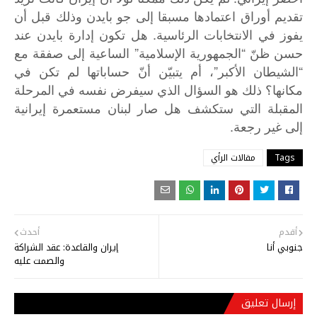
تقديم
أوراق
اعتمادها
مسبقا
إلى
جو
بايدن
وذلك
قبل
أن
.
يفوز
في
الانتخابات
الرئاسية
هل
تكون
إدارة
بايدن
عند
”
“
حسن
ظنّ
الجمهورية
الإسلامية
الساعية
إلى
صفقة
مع
”
“
الشيطان
الأكبر
،
أم
يتبيّن
أنّ
حساباتها
لم
تكن
في
مكانها؟
ذلك
هو
السؤال
الذي
سيفرض
نفسه
في
المرحلة
المقبلة
التي
ستكشف
هل
صار
لبنان
مستعمرة
إيرانية
.
إلى
غير
رجعة
Tags
مقالات الرأي
أقدم
أحدث
جنوبي أنا
إيران والقاعدة: عقد الشراكة
والصمت عليه
إرسال تعليق