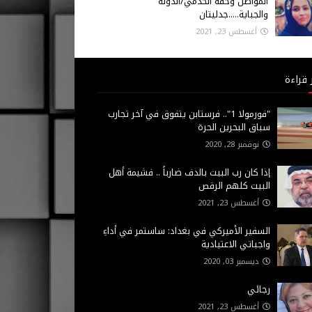
المواطن وحقه الخدمي/الدولة
والجباية.....جدليتان
أغسطس 23, 2021
 قراءة
"فورمولا 1".. فرستابن يتفوق في آخر تجارب
سباق البحرين الحرة
نوفمبر 28, 2020
إذا كان رب البيت بالدف ضارباً .. فشيمة أهل
البيت كلهم الرقص
أغسطس 23, 2021
السفير الأميركي في بغداد: ساستمر في أداءِ
واجباتي الاعتيادية
ديسمبر 03, 2020
رجائي
أغسطس 23, 2021