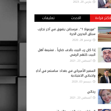
مارس 20, 2023
لاكثر قراءة
الاحدث
تعليقات
"فورمولا 1".. فرستابن يتفوق في آخر تجارب
سباق البحرين الحرة
نوفمبر 28, 2020
إذا كان رب البيت بالدف ضارباً .. فشيمة أهل
البيت كلهم الرقص
أغسطس 23, 2021
السفير الأميركي في بغداد: ساستمر في أداءِ
واجباتي الاعتيادية
ديسمبر 03, 2020
رجائي
أغسطس 23, 2021