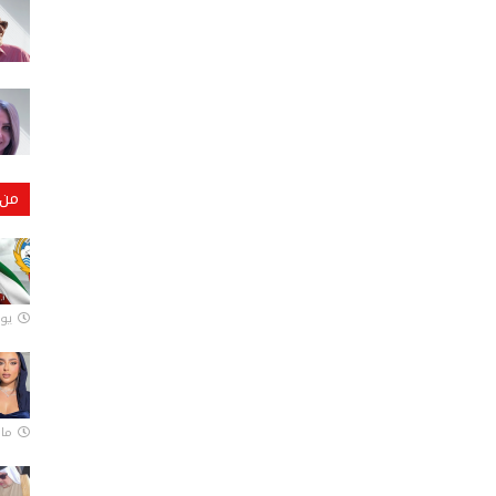
من 
يونيو
مارس 