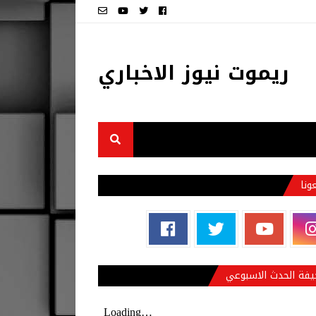
ريموت نيوز الاخباري
عونا
فة الحدث الاسبوعي