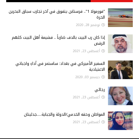
"فورمولا 1".. فرستابن يتفوق في آخر تجارب سباق البحرين
الحرة
نوفمبر 28, 2020
إذا كان رب البيت بالدف ضارباً .. فشيمة أهل البيت كلهم
الرقص
أغسطس 23, 2021
السفير الأميركي في بغداد: ساستمر في أداءِ واجباتي
الاعتيادية
ديسمبر 03, 2020
رجائي
أغسطس 23, 2021
المواطن وحقه الخدمي/الدولة والجباية.....جدليتان
أغسطس 23, 2021