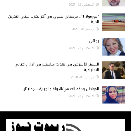
أغسطس 23, 2021
"فورمولا 1".. فرستابن يتفوق في آخر تجارب سباق البحرين
الحرة
نوفمبر 28, 2020
رجائي
أغسطس 23, 2021
السفير الأميركي في بغداد: ساستمر في أداءِ واجباتي
الاعتيادية
ديسمبر 03, 2020
المواطن وحقه الخدمي/الدولة والجباية.....جدليتان
أغسطس 23, 2021