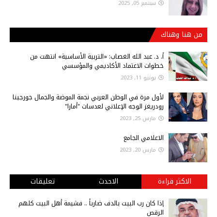
سبتمبر 05, 2025
من هنا وهناك
أ‌. د. عبد الله الغصاب: «التربية الأساسية» انتهت من
خطوات الاعتماد الأكاديمي والمؤسسي
يونيو 11, 2023
لأول مرة في الوطن العربي نجمة الموضة والجمال جورجينا
رودريغز الوجه الإعلاني لعدسات "أمارا"
مارس 25, 2023
الاعلامي الجامع
مارس 20, 2023
الاكثر قراءة
الاحدث
تعليقات
إذا كان رب البيت بالدف ضارباً .. فشيمة أهل البيت كلهم
الرقص