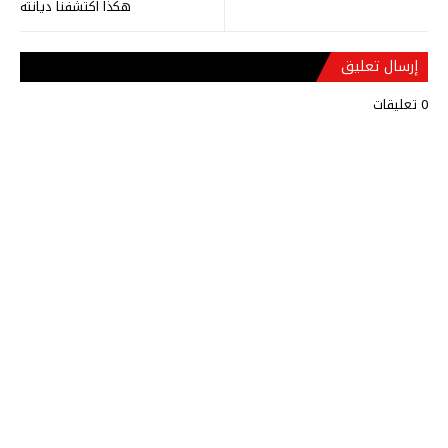
هكذا اكتشفنا ديانته
إرسال تعليق
0 تعليقات