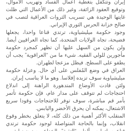
إيران وتتكفل بتغطية أعمال الفساد وتهريب الأموال،
وتوقيع العقود الزائفة، وغير ذلك من الأعمال التي ظلت
غايتها الوحيدة هي تسريب الثروات العراقية لتصب في
صالح خزانة الحرس الثوري الإيراني.
وجود حكومة ميليشياوية، ترتدي قناعا واحدا، يجعلها
فضيحة، تجاه الولايات المتحدة، كما تجاه العراقيين أيضا.
ولن يكون من السهل عليها أن تظهر كمجرد حكومة
مأجورين للولي الفقيه. شيء ما من “العراقوية” يجب أن
يطفو على السطح. فيظل مزعجا لطهران.
العراق في وضع المُفلس على أي حال. وعزلة حكومة
ميليشياوية سوف تزيده إفلاسا. وهو ما لا يناسب إيران.
ولئن قادت الأوضاع المتدهورة الراهنة إلى اندلاع
احتجاجات لم تتوقف على مدار عام، فإن حكومة تأتمر
بأمر قم مباشرة، سوف توفر للاحتجاجات وقودا سريع
الاشتعال، يمكنه أن يحرق الأخضر واليابس.
المنقلب الأكثر أهمية من ذلك كله، لا يتعلق بخطر وقوع
انقلاب، وإنما بالحاجة المتواصلة لوجود حكومة ترتدي
قناعين، لتمارس ألعاب “التقية” والخداع من دون نهاية.