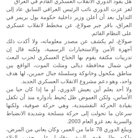
هل يقود الدوري الانقلاب العسكري القادم في العراق
لغز عزت الدوري نائب الرئيس العراقي السابق عاد إلى
التداول بعد أن أعلن وزير داخلية حكومة بول بريمر في
العراق، باقر جبر صولاغ، عن مخطط لانقلاب عسكري
على النظام القائم.
صولاغ، لم يكشف عن مصدر معلوماته، ولا أكدت ذلك
أجهزة الأمن والاستخبارات الرسمية، ولكنه قال إن
تدريبات مكثفة يقوم بها الجناح العسكري لحزب البعث
في شمال محافظة ديالى ومثلث الموت، الواقع بين
مناطق مكحول وخانوكة وسلسلة جبال حمرين، لها هدف
واحد، وهو دعم مشروع الانقلاب العسكري الجديد.
ولا أحد يعلم أين يعيش الدوري، أو ما إذا كان حيا من
الأساس، ولكن الغموض ظل يُحيط بأدواره منذ أن تكفل
بقيادة الحركة النقشبندية، وهي حركة صوفية، ولكنها
سرعان ما تحولت إلى حركة مسلحة وشديدة الانضباط
والسرية بعد غزو العام 2003.
ويبلغ الدوري 78 عاما من العمر، وكان يعاني من المرض،
ولكنه ظل قوي البنية، وقادرا على جذب الولاء