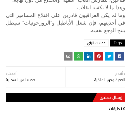
وهذا ما لا يكفيه انقلاب.
وما
لم
يكن
العراقيون
قادرين
على
اقتلاع
المسامير
التي
”
”
في
أحذيتهم،
فإن
شغل
الأباطيل
و
الروزخونيات
سيظل
.
ينتج
الوجع
نفسه
Tags
مقالات الرأي
أقدم
أحدث
الحجية وحق الملكية
حصتنا من السخرية
إرسال تعليق
0 تعليقات