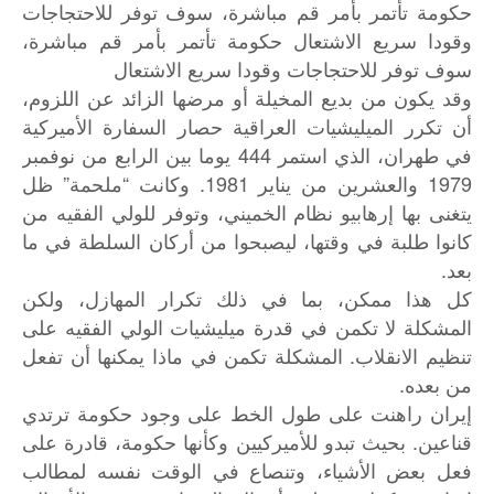
حكومة تأتمر بأمر قم مباشرة، سوف توفر للاحتجاجات
وقودا سريع الاشتعال حكومة تأتمر بأمر قم مباشرة،
سوف توفر للاحتجاجات وقودا سريع الاشتعال
وقد يكون من بديع المخيلة أو مرضها الزائد عن اللزوم،
أن تكرر الميليشيات العراقية حصار السفارة الأميركية
في طهران، الذي استمر 444 يوما بين الرابع من نوفمبر
1979 والعشرين من يناير 1981. وكانت “ملحمة” ظل
يتغنى بها إرهابيو نظام الخميني، وتوفر للولي الفقيه من
كانوا طلبة في وقتها، ليصبحوا من أركان السلطة في ما
بعد.
كل هذا ممكن، بما في ذلك تكرار المهازل، ولكن
المشكلة لا تكمن في قدرة ميليشيات الولي الفقيه على
تنظيم الانقلاب. المشكلة تكمن في ماذا يمكنها أن تفعل
من بعده.
إيران راهنت على طول الخط على وجود حكومة ترتدي
قناعين. بحيث تبدو للأميركيين وكأنها حكومة، قادرة على
فعل بعض الأشياء، وتنصاع في الوقت نفسه لمطالب