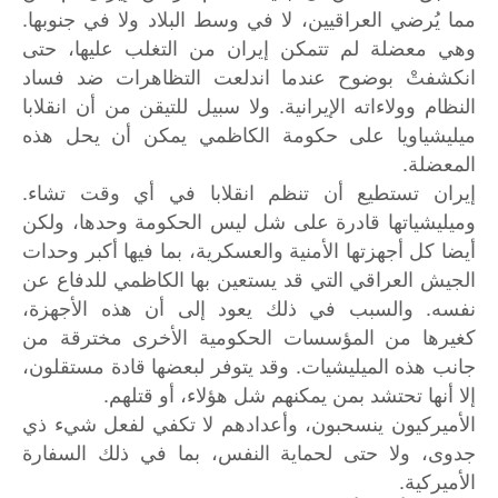
مما يُرضي العراقيين، لا في وسط البلاد ولا في جنوبها.
وهي معضلة لم تتمكن إيران من التغلب عليها، حتى
انكشفتْ بوضوح عندما اندلعت التظاهرات ضد فساد
النظام وولاءاته الإيرانية. ولا سبيل للتيقن من أن انقلابا
ميليشياويا على حكومة الكاظمي يمكن أن يحل هذه
المعضلة.
إيران تستطيع أن تنظم انقلابا في أي وقت تشاء.
وميليشياتها قادرة على شل ليس الحكومة وحدها، ولكن
أيضا كل أجهزتها الأمنية والعسكرية، بما فيها أكبر وحدات
الجيش العراقي التي قد يستعين بها الكاظمي للدفاع عن
نفسه. والسبب في ذلك يعود إلى أن هذه الأجهزة،
كغيرها من المؤسسات الحكومية الأخرى مخترقة من
جانب هذه الميليشيات. وقد يتوفر لبعضها قادة مستقلون،
إلا أنها تحتشد بمن يمكنهم شل هؤلاء، أو قتلهم.
الأميركيون ينسحبون، وأعدادهم لا تكفي لفعل شيء ذي
جدوى، ولا حتى لحماية النفس، بما في ذلك السفارة
الأميركية.