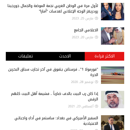
لأول مرة في الوطن العربي نجمة الموضة والجمال جورجينا
رودريغز الوجه الإعلاني لعدسات "أمارا"
مارس 25, 2023
الاعلامي الجامع
مارس 20, 2023
الاكثر قراءة
الاحدث
تعليقات
"فورمولا 1".. فرستابن يتفوق في آخر تجارب سباق البحرين
الحرة
نوفمبر 28, 2020
إذا كان رب البيت بالدف ضارباً .. فشيمة أهل البيت كلهم
الرقص
أغسطس 23, 2021
السفير الأميركي في بغداد: ساستمر في أداءِ واجباتي
الاعتيادية