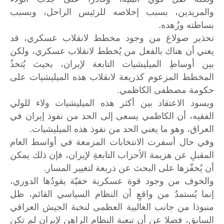
والمريدين، بسبب إخلاصه للرئيس الراحل، وبسبب
بساطته وزُهده.
تحذير صولاغ من وجود مخطط لانقلاب عسكري، قد
يعني أن هناك بالفعل من يُخطط لانقلاب عسكري، ولكن
بين أوساطِ الميليشيات التابعة لإيران، بحيث يُتخذُ
المخطط المزعوم كذريعة لانقلاب هذه الميليشيات على
حكومة مصطفى الكاظمي.
ويسود الاعتقاد بين أكثر هذه الميليشيات ولاء للولي
الفقيه، أن الكاظمي يسعى إلى الحد من نفوذ إيران في
العراق، وهو ما يعني الحد من نفوذ هذه الميليشيات.
وفي حال أسفرت الانتخابات المزمعة في أواسط العام
المقبلِ عن هزيمة الأحزاب التابعةِ لإيران، فإن ذلك يمكن
أن يُحفّزها على البحث عن ذريعة لتغيير المسار.
والخوف من وجود قوة عسكرية خفيّة يقودُها الدوري،
إنما يُستمدُ من واقعِ أن النظام السياسي القائم، ظل
منبوذا من جانب الغالبية العظمى لنخبة الجيش العراقي
السابق، فضلا عن أن تبعية النظام الراهن لإيران لم تكن