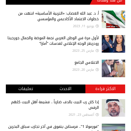
من هنا وهناك
أ‌. د. عبد الله الغصاب: «التربية الأساسية» انتهت من
خطوات الاعتماد الأكاديمي والمؤسسي
يونيو 11, 2023
لأول مرة في الوطن العربي نجمة الموضة والجمال جورجينا
رودريغز الوجه الإعلاني لعدسات "أمارا"
مارس 25, 2023
الاعلامي الجامع
مارس 20, 2023
الاكثر قراءة
الاحدث
تعليقات
إذا كان رب البيت بالدف ضارباً .. فشيمة أهل البيت كلهم
الرقص
أغسطس 23, 2021
"فورمولا 1".. فرستابن يتفوق في آخر تجارب سباق البحرين