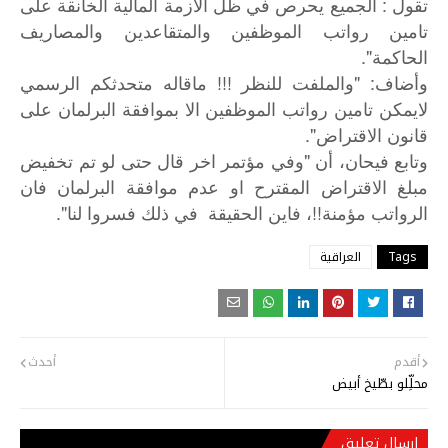
تقول : الجميع يحرص في ظل الازمة المالية الخانقة على
تامين رواتب الموظفين والمتقاعدين والمصاريف
الحاكمة".
وأضاف: "والملفت للنظر !!! ماقاله متحدثكم الرسمي
لايمكن تامين رواتب الموظفين الا بموافقة البرلمان على
قانون الاقتراض".
"
وتابع
فيحان،
أن
وفي
مؤتمر
اخر
قال
حتى
لو
تم
تخفيض
مبلغ
الاقتراض
المقترح
او
عدم
موافقة
البرلمان
فان
".
!!
الرواتب
مؤمنة
،
فاين
الحقيقة
في
ذلك
فسروا
لنا
Tags
العراقية
أقدم
أحدث
محلِّلو بطّيخ أبيض
إرسال تعليق