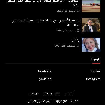
"فورمولا 1".. فرستابن يتفوق في آخر تجارب سباق البحرين
الحرة
نوفمبر 28, 2020
السفير الأميركي في بغداد: ساستمر في أداءِ واجباتي
الاعتيادية
ديسمبر 03, 2020
رجائي
أغسطس 23, 2021
تابعونا
facebook
twitter
youtube
instagram
أتصل بنا
للنشر والاعلان
من نحن
© Copyright
2026 -
ريموت نيوز الاخباري