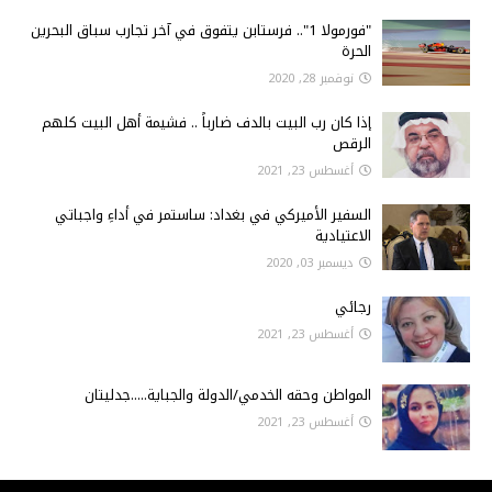
"فورمولا 1".. فرستابن يتفوق في آخر تجارب سباق البحرين
الحرة
نوفمبر 28, 2020
إذا كان رب البيت بالدف ضارباً .. فشيمة أهل البيت كلهم
الرقص
أغسطس 23, 2021
السفير الأميركي في بغداد: ساستمر في أداءِ واجباتي
الاعتيادية
ديسمبر 03, 2020
رجائي
أغسطس 23, 2021
المواطن وحقه الخدمي/الدولة والجباية.....جدليتان
أغسطس 23, 2021