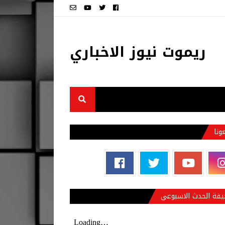
ريموت نيوز الاخباري
عونا
فة الحدث الاسبوعي