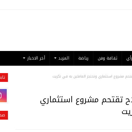
أي
ثقافة وفن
رياضة
المزيد
أخر الاخبار
حم مشروع استثماري وتحتجز العاملين به في تكريت
تاب
ح تقتحم مشروع استثماري
يت
صحي