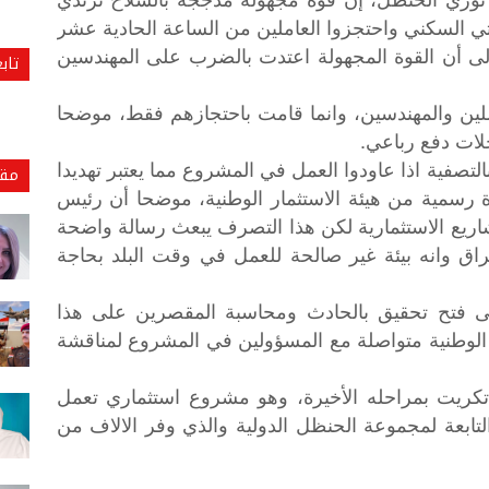
تي السكني واحتجزوا العاملين من الساعة الحادية عشر
إلى أن القوة المجهولة اعتدت بالضرب على المهندسين
تاب
لين والمهندسين، وانما قامت باحتجازهم فقط، موضحا
لتصفية اذا عاودوا العمل في المشروع مما يعتبر تهديدا
مقا
رسمية من هيئة الاستثمار الوطنية، موضحا أن رئيس
يع الاستثمارية لكن هذا التصرف يبعث رسالة واضحة
اق وانه بيئة غير صالحة للعمل في وقت البلد بحاجة
الى فتح تحقيق بالحادث ومحاسبة المقصرين على هذا
ر الوطنية متواصلة مع المسؤولين في المشروع لمناقشة
كريت
بمراحله
الأخيرة،
وهو
مشروع
استثماري
تعمل
لتابعة
لمجموعة
الحنظل
الدولية
والذي
وفر
الالاف
من