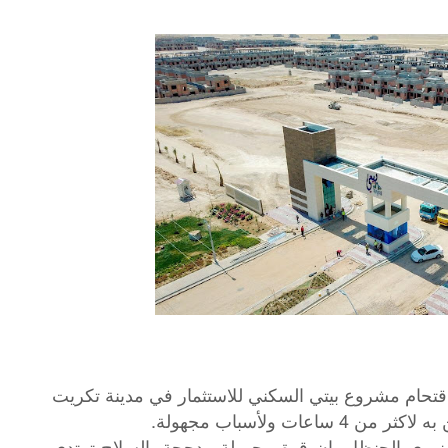
تحام مشروع بيتي السكني للاستثمار في مدينة تكريت
ات ولأسباب مجهولة.
وري الحنظل، إن قوة مجهولة مدججة بالسلاح ترتدي