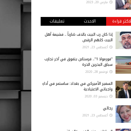
مارس 20, 2023
لاكثر قراءة
الاحدث
تعليقات
إذا كان رب البيت بالدف ضارباً .. فشيمة أهل
البيت كلهم الرقص
أغسطس 23, 2021
"فورمولا 1".. فرستابن يتفوق في آخر تجارب
سباق البحرين الحرة
نوفمبر 28, 2020
السفير الأميركي في بغداد: ساستمر في أداءِ
واجباتي الاعتيادية
ديسمبر 03, 2020
رجائي
أغسطس 23, 2021