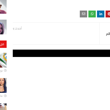
أحدث
لم
من 
يونيو
مارس 