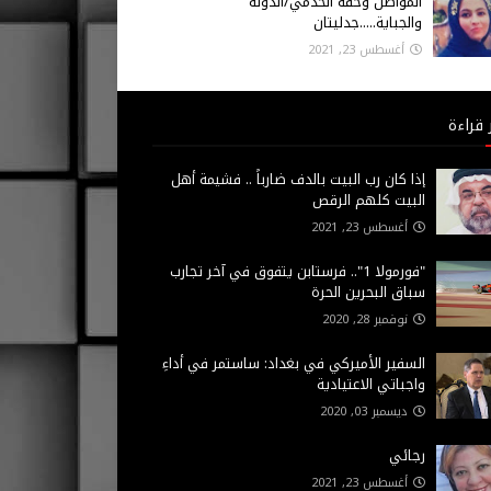
المواطن وحقه الخدمي/الدولة
والجباية.....جدليتان
أغسطس 23, 2021
 قراءة
إذا كان رب البيت بالدف ضارباً .. فشيمة أهل
البيت كلهم الرقص
أغسطس 23, 2021
"فورمولا 1".. فرستابن يتفوق في آخر تجارب
سباق البحرين الحرة
نوفمبر 28, 2020
السفير الأميركي في بغداد: ساستمر في أداءِ
واجباتي الاعتيادية
ديسمبر 03, 2020
رجائي
أغسطس 23, 2021