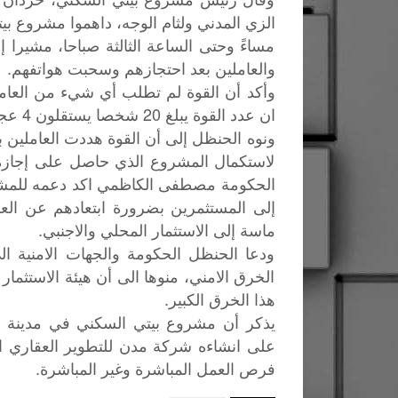
الزي المدني ولثام الوجه، داهموا مشروع بي
مساءً وحتى الساعة الثالثة صباحا، مشيرا 
والعاملين بعد احتجازهم وسحبت هواتفهم.
وأكد أن القوة لم تطلب أي شيء من العام
ان عدد القوة يبلغ 20 شخصا يستقلون 4 عجلات دفع رباعي.
ونوه الحنظل إلى أن القوة هددت العاملين با
لاستكمال المشروع الذي حاصل على إجازة 
الحكومة مصطفى الكاظمي اكد دعمه للمشار
إلى المستثمرين بضرورة ابتعادهم عن العر
ماسة إلى الاستثمار المحلي والاجنبي.
ودعا الحنظل الحكومة والجهات الامنية 
الخرق الامني، منوها الى أن هيئة الاستثما
هذا الخرق الكبير.
يذكر
أن
مشروع
بيتي
السكني
في
مدينة
ت
على
انشاءه
شركة
مدن
للتطوير
العقاري
ا
.
فرص
العمل
المباشرة
وغير
المباشرة