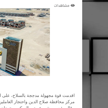
مشاهدات
اقدمت قوة مجهولة مدججة بالسلاح، على اق
مركز محافظة صلاح الدين واحتجاز العاملين به لاكثر من 4 ساع
وقال رئيس مشروع بيتي السكني، حردان ن