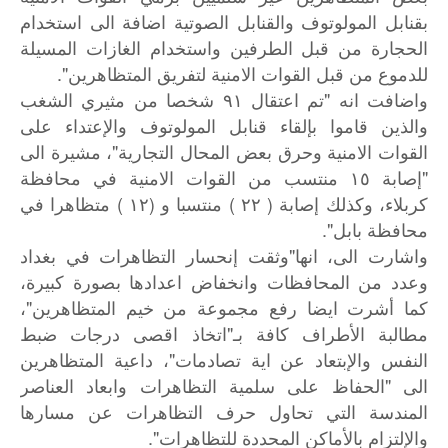
بقنابل المولوتوف والقنابل الصوتية اضافة الى استخدام
الحجارة من قبل الطرفين واستخدام الغازات المسيلة
للدموع من قبل القوات الامنية لتفريق المتظاهرين".
واضافت انه "تم اعتقال ٩١ شخصا من مثيري الشغب
والذين قاموا بإلقاء قنابل المولوتوف والإعتداء على
القوات الامنية وحرق بعض المحال التجارية"، مشيرة الى
"إصابة ١٥ منتسب من القوات الامنية في محافظة
كربلاء، وكذلك إصابة ( ٢٢ ) منتسبا و (١٢ ) متظاهرا في
محافظة بابل".
واشارت الى، انها"وثقت إنحسار التظاهرات في بغداد
وعدد من المحافظات وانخفاض اعدادها بصورة كبيرة،
كما أشرت ايضا رفع مجموعة من خيم المتظاهرين"،
مطالبة الأطراف كافة بـ"اتخاذ اقصى درجات ضبط
النفس والإبتعاد عن اية تصادمات"، داعية المتظاهرين
الى "الحفاظ على سلمية التظاهرات وابعاد العناصر
المندسة التي تحاول حرف التظاهرات عن مسارها
والإلتزام بالأماكن المحددة للتظاهرات".