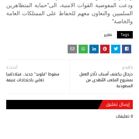
"
ودعت
المفوضية
القوات
الامنية،
الى
حماية
المتظاهرين
السلميين
والتعاون
معهم
للحفاظ
على
الممتلكات
العامة
"
والخاصة
Tags
تقارير
أقدم
أحدث
درجال يكشف أسباب تأخر العمل
سقوط "فلويد" جديد.. فيلادلفيا
بمشروع الملعب المُهدى من
تغلي باحتجاجات عنيفة
السعودية
إرسال تعليق
0 تعليقات