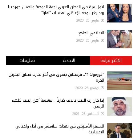
لأول مرة في الوطن العربي نجمة الموضة والجمال جورجينا
رودريغز الوجه الإعلاني لعدسات "أمارا"
مارس 25, 2023
الاعلامي الجامع
مارس 20, 2023
الاكثر قراءة
الاحدث
تعليقات
"فورمولا 1".. فرستابن يتفوق في آخر تجارب سباق البحرين
الحرة
نوفمبر 28, 2020
إذا كان رب البيت بالدف ضارباً .. فشيمة أهل البيت كلهم
الرقص
أغسطس 23, 2021
السفير الأميركي في بغداد: ساستمر في أداءِ واجباتي
الاعتيادية