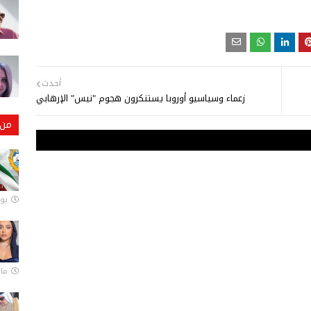
أحدث
زعماء وسياسيو أوروبا يستنكرون هجوم "نيس" الإرهابي
من 
يونيو
مارس 