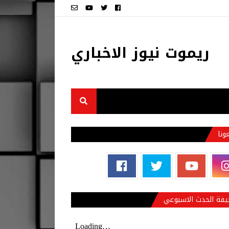
ريموت نيوز الاخباري
عونا
فة الحدث الاسبوعي