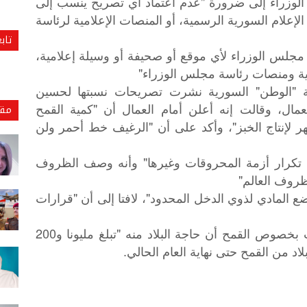
لوزراء إلى ضرورة "عدم اعتماد أي تصريح ينسب إلى
علام السورية الرسمية، أو المنصات الإعلامية لرئاسة
تاب
مجلس الوزراء لأي موقع أو صحيفة أو وسيلة إعلامية،
ية ومنصات رئاسة مجلس الوزراء"
ة "الوطن" السورية نشرت تصريحات نسبتها لحسين
مال، وقالت إنه أعلن أمام العمال أن "كمية القمح
مقا
لإنتاج الخبز"، وأكد على أن "الرغيف خط أحمر ولن
تكرار أزمة المحروقات وغيرها" وأنه وصف الظروف
ظروف العالم"
المادي لذوي الدخل المحدود"، لافتا إلى أن "قرارات
وكانت صفحة رئاسة مجلس الوزراء ذكرت بخصوص القمح أن حاجة البلاد منه "تبلغ مليونا و200
د من القمح حتى نهاية العام الحالي.