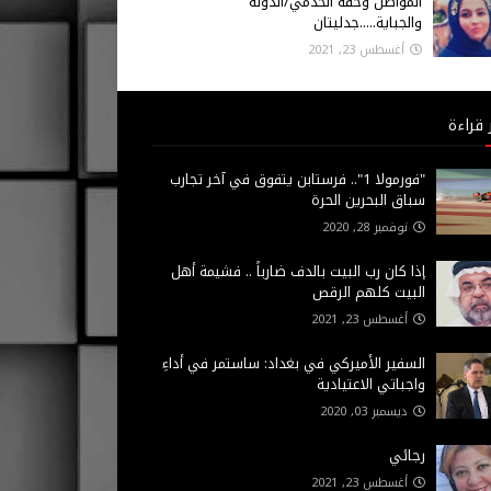
المواطن وحقه الخدمي/الدولة
والجباية.....جدليتان
أغسطس 23, 2021
 قراءة
"فورمولا 1".. فرستابن يتفوق في آخر تجارب
سباق البحرين الحرة
نوفمبر 28, 2020
إذا كان رب البيت بالدف ضارباً .. فشيمة أهل
البيت كلهم الرقص
أغسطس 23, 2021
السفير الأميركي في بغداد: ساستمر في أداءِ
واجباتي الاعتيادية
ديسمبر 03, 2020
رجائي
أغسطس 23, 2021