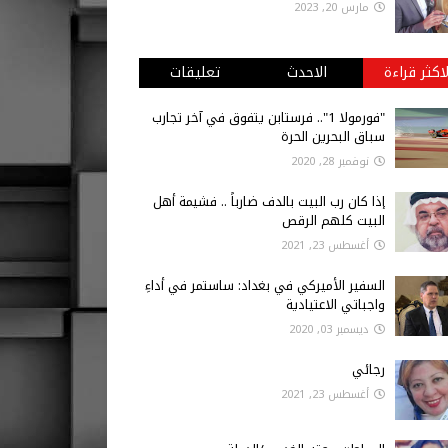
مارس 20, 2023
لاكثر قراءة
الاحدث
تعليقات
"فورمولا 1".. فرستابن يتفوق في آخر تجارب
سباق البحرين الحرة
نوفمبر 28, 2020
إذا كان رب البيت بالدف ضارباً .. فشيمة أهل
البيت كلهم الرقص
أغسطس 23, 2021
السفير الأميركي في بغداد: ساستمر في أداءِ
واجباتي الاعتيادية
ديسمبر 03, 2020
رجائي
أغسطس 23, 2021