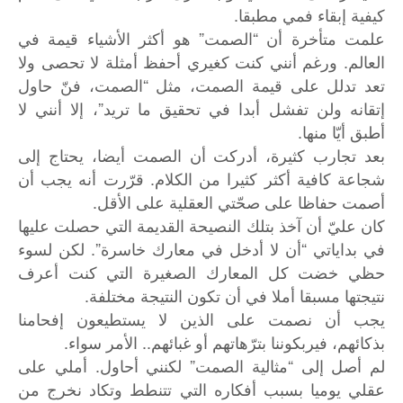
كيفية إبقاء فمي مطبقا.
علمت متأخرة أن “الصمت” هو أكثر الأشياء قيمة في
العالم. ورغم أنني كنت كغيري أحفظ أمثلة لا تحصى ولا
تعد تدلل على قيمة الصمت، مثل “الصمت، فنّ حاول
إتقانه ولن تفشل أبدا في تحقيق ما تريد”، إلا أنني لا
أطبق أيّا منها.
بعد تجارب كثيرة، أدركت أن الصمت أيضا، يحتاج إلى
شجاعة كافية أكثر كثيرا من الكلام. قرّرت أنه يجب أن
أصمت حفاظا على صحّتي العقلية على الأقل.
كان عليّ أن آخذ بتلك النصيحة القديمة التي حصلت عليها
في بداياتي “أن لا أدخل في معارك خاسرة”. لكن لسوء
حظي خضت كل المعارك الصغيرة التي كنت أعرف
نتيجتها مسبقا أملا في أن تكون النتيجة مختلفة.
يجب أن نصمت على الذين لا يستطيعون إفحامنا
بذكائهم، فيربكوننا بترّهاتهم أو غبائهم.. الأمر سواء.
لم أصل إلى “مثالية الصمت” لكنني أحاول. أملي على
عقلي يوميا بسبب أفكاره التي تتنطط وتكاد نخرج من