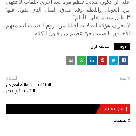
على أن تكون صدى. تنظم مرة بعد أخرى حلقات لا تنتهي
من العويل واللطم وقد صدق المثل الذي يقول فيها
“الطبل متعلم على اللّطم”…
لا
يعرف
هؤلاء
أنه
لا
بد
أحيانا
من
لزوم
الصمت
ليسمعهم
.
.
الآخرون
الصمت
فنّ
عظيم
من
فنون
الكلام
Tags
مقالات الرأي
أقدم
أحدث
الانتخابات البرلمانية أهم من
الرئاسية في مصر
إرسال تعليق
0 تعليقات