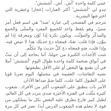
عيني كلمة واحدة “أش.. أش.. أششش”.
تبدو لي “أششش” أكثر العبارات إعجازا وعبقرية التي
اخترعتها البشرية..
تترجم في الفصحى إلى عبارة “صه!” هي اسم فعل أمر
مبنيّ، وهو بلفظ واحد للجميع المفرد والمثنّى والجمع
والمذكّر والمؤنَّث، ويكون نكرة إذا نُوّن ومعرفة إذا لم
ينوَّن، فإذا قلت: صَهْ، فمعناه دع حديثَك هذا لا تمضِ فيه،
وإذا قلت، صَهٍ فمعناه دع كلَّ حديث ولا تتكلَّم.
تثبت الأحداث الكثيرة من حولنا، أننا بحاجة إلى أن نبثّ
في أبواق ضخمة كلمة واحدة طوال اليوم “أششش” أملا
في أن يقتنع بها البعض أو على الأقل يطبقونها.
تشبه النقاشات، العقيمة في مجملها، اليوم ضربا قويا
على الطبول كلما علت، كلما صمّ صداها الآذان.
الأمر بات ينطبق على الشعوب أكثر من الأفراد.. شعوب
كثيرة مثّلت في الفترة الأخيرة صدى يتردد في كل العالم،
لطبل كبير فارغ يطرق عليه البعض بكل ما يمتلكون من
قوة. لا تتعلم هذه الشعوب الدرس أبدا. تصر في كل مرة