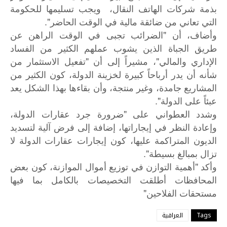
بذمة شركات الهاتف النقال، ويجب تسليمها للحكومة
التي تعاني من ضائقة مالية في الوقت الحاضر".
وأضاف، أن "الضرائب تجبى في الوقت الراهن عن
طريق الجباة الذين يشوب عملهم الكثير من الفساد
الإداري والمالي"، مشيراً إلى أن "تفعيل الاستثمار من
شأنه أن يدر أرباحاً كبيرة لخزينة الدولة، كون الكثير من
المشاريع جامدة، وغير منتجة، وأن بقاءها بهذا الشكل يعد
عبئاً على الدولة".
وشدد العطواني على "ضرورة جرد عقارات الدولة،
وإعادة النظر في إيجاراتها، إضافة إلى فرض آلية لتسديد
الديون المتراكمة عليها، كون إيجارات عقارات الدولة لا
تزال بمبالغ بسيطة".
"
وأكد
أهمية
التوازن
في
توزيع
أموال
الموازنة،
كون
بعض
المحافظات
أطلقت
التخصيصات
بالكامل
بما
فيها
"
مستحقات
الفلاحين
Tags
العراقية