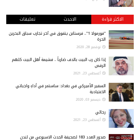
الاكثر قراءة
الاحدث
تعليقات
"فورمولا 1".. فرستابن يتفوق في آخر تجارب سباق البحرين
الحرة
نوفمبر 28, 2020
إذا كان رب البيت بالدف ضارباً .. فشيمة أهل البيت كلهم
الرقص
أغسطس 23, 2021
السفير الأميركي في بغداد: ساستمر في أداءِ واجباتي
الاعتيادية
ديسمبر 03, 2020
رجائي
أغسطس 23, 2021
صدور العدد 183 لصحيفة الحدث الاسبوعي من لندن