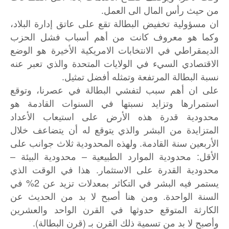
من حيث رأس المال الى العمل.
ان مسؤولية تخفيض البطالة تقع على عاتق إدارة البلاد،
وكما هو معروف كانت من أهم أسباب فشل الحزب
الديمقراطي في الانتخابات الامريكية الأخيرة هو الوضع
الاقتصادي السيء في الولايات المتحدة والذي تعبر عنه
نسبة البطالة المرتفعة وتمثله أفضل تمثيل.
على
ان
أهم
سبب
لتفشي
البطالة
في
عصرنا،
وتوقع
استمرارها
وتزايد
نسبتها
في
السنوات
القادمة
هو
محدودية
قدرة
هذه
الأرض
على
استيعاب
الأعداد
المتزايدة
من
البشر
والذي
يتوقع
له
أن
يتضاعف
خلال
.
الأربعين
سنة
القادمة
ولهذه
المحدودية
ثلاث
جوانب
على
–
–
:
الأقل
محدودية
الموارد
الطبيعية
محدودية
البيئة
.
محدودية
القدرة
على
الاستثمار
هذا
في
الوقت
الذي
2%
يستمر
فيه
البشر
في
التكاثر
بمعدلات
تزيد
عن
في
.
السنة
الواحدة
ومن
هنا
أصبح
لا
بد
من
الحديث
عن
الكارثة
المتوقع
حدوثها
في
القرن
الواحد
والعشرين
).
(
وأصبح
لا
بد
من
تسمية
ذلك
القرن
بـ
قرن
البطالة