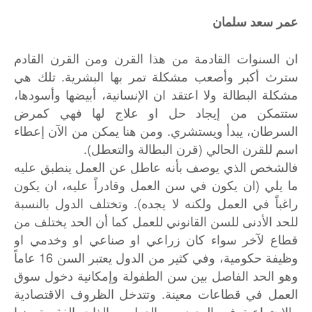
عمر سعد سلمان
ان السنوات القادمة من هذا القرن ومن القرن القادم
سترث أكبر وأصعب مشكلة تمر بها البشرية. تلك هي
مشكلة البطالة ولا اعتقد ان الإنسانية، أبيضها وأسودها،
ستتمكن من إيجاد حل او علاج لها فهي كمرض
السرطان، يبدأ ويستشري. ومن هنا يمكن من الآن إعطاء
اسم للقرن الحالي (قرن البطالة والتعطل).
فالشخص الذي يوصف بأنه عاطل عن العمل ينطبق عليه
ما يلي (ان يكون في سن العمل وقادراً عليه، ان يكون
راغباً في العمل ولكنه لا يجده). وتختلف الدول بالنسبة
للحد الأدنى للسن القانوني للعمل كما أن الحد يختلف من
قطاع لآخر سواء كان زراعي او صناعي او وخدمي او
وظيفة حكومية، وفي كثير من الدول يعتبر السن 16 عاماً
وهو الحد الفاصل بين سن الطفولة وإمكانية دخول سوق
العمل في قطاعات معينة. وتتدخل الظروف الاقتصادية
والاجتماعية في العديد من الدول، وبالذات الفقيرة منها