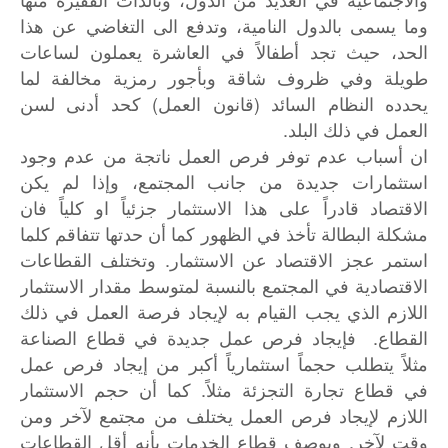
وما يسمى بالدول النامية، وتدفع الى التغاضي عن هذا
الحد، حيث تجد أطفالاً في العاشرة يعملون لساعات
طويلة وفي ظروف شاقة وبأجور رمزية مخالفة لما
يحدده النظام السائد (قانون العمل) كحد أدنى لسن
العمل في ذلك البلد.
ان أسباب عدم توفر فرص العمل ناتجة من عدم وجود
استثمارات جديدة من جانب المجتمع، وإذا لم يكن
الاقتصاد قادراً على هذا الاستثمار جزئياً او كلياً فان
مشكلة البطالة تأخذ في الظهور كما أن حدتها تتفاقم كلما
استمر عجز الاقتصاد عن الاستثمار. وتختلف القطاعات
الاقتصادية في المجتمع بالنسبة لمتوسط مقدار الاستثمار
اللازم الذي يجب القيام به لإيجاد فرصة العمل في ذلك
القطاع. فإيجاد فرص عمل جديدة في قطاع الصناعة
مثلاً يتطلب حجماً استثمارياً أكبر من إيجاد فرص عمل
في قطاع تجارة التجزئة مثلاً. كما أن حجم الاستثمار
اللازم لإيجاد فرص العمل يختلف من مجتمع لآخر ومن
وقت لآخر. ويوصف قطاع الخدمات بأنه أقل القطاعات