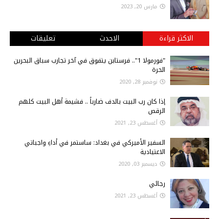
مارس 20, 2023
الاكثر قراءة
الاحدث
تعليقات
"فورمولا 1".. فرستابن يتفوق في آخر تجارب سباق البحرين
الحرة
نوفمبر 28, 2020
إذا كان رب البيت بالدف ضارباً .. فشيمة أهل البيت كلهم
الرقص
أغسطس 23, 2021
السفير الأميركي في بغداد: ساستمر في أداءِ واجباتي
الاعتيادية
ديسمبر 03, 2020
رجائي
أغسطس 23, 2021